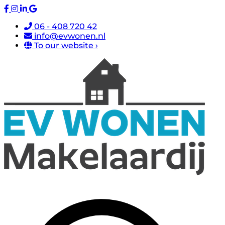
06 - 408 720 42
info@evwonen.nl
To our website ›