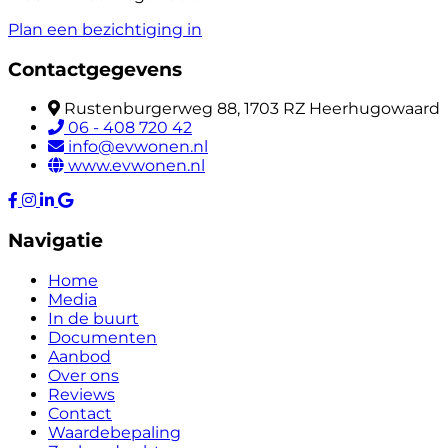
Plan een bezichtiging in
Contactgegevens
Rustenburgerweg 88, 1703 RZ Heerhugowaard
06 - 408 720 42
info@evwonen.nl
www.evwonen.nl
Navigatie
Home
Media
In de buurt
Documenten
Aanbod
Over ons
Reviews
Contact
Waardebepaling