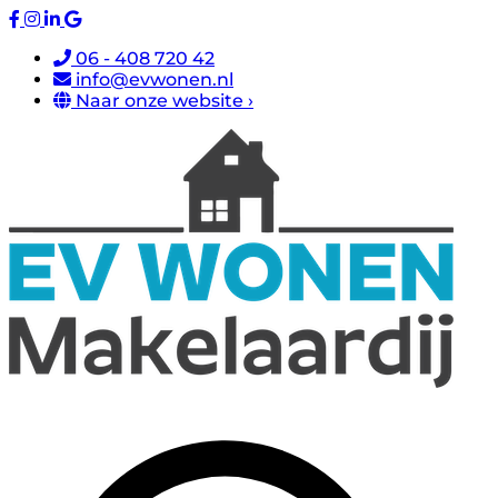
06 - 408 720 42
info@evwonen.nl
Naar onze website ›