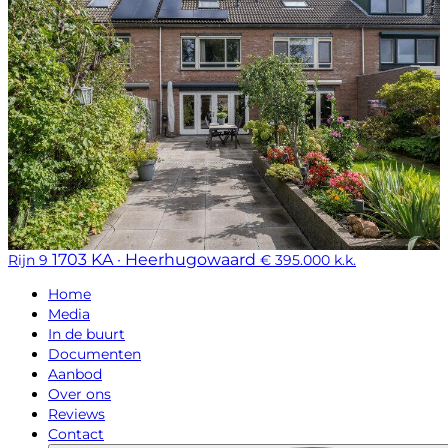
1703 KA · Heerhugowaard
Rijn 9
€ 395.000 k.k.
Home
Media
In de buurt
Documenten
Aanbod
Over ons
Reviews
Contact