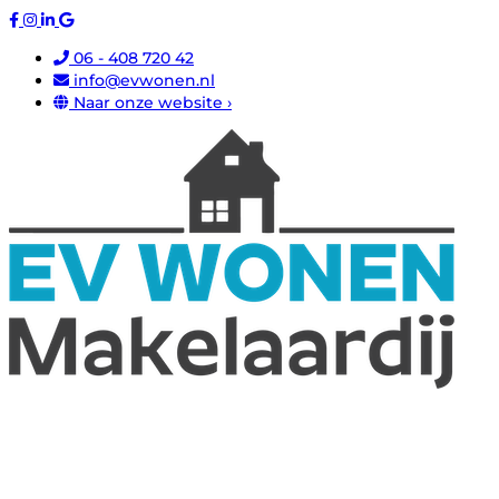
06 - 408 720 42
info@evwonen.nl
Naar onze website ›