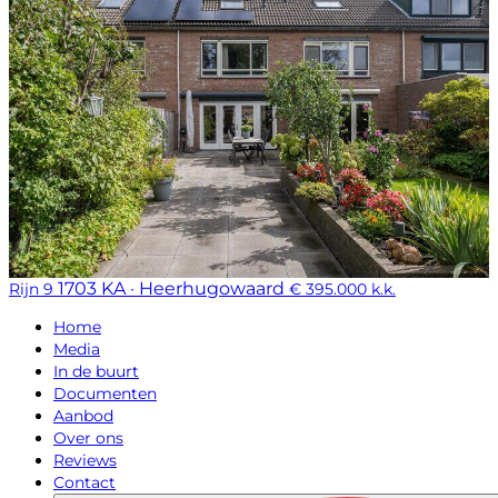
1703 KA · Heerhugowaard
Rijn 9
€ 395.000 k.k.
Home
Media
In de buurt
Documenten
Aanbod
Over ons
Reviews
Contact