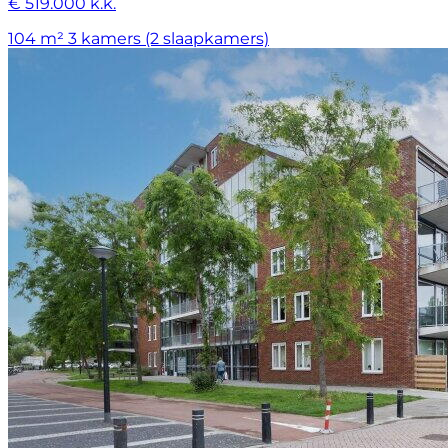
€ 519.000 k.k.
104 m²
3 kamers (2 slaapkamers)