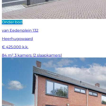
Onder bod
van Eedenplein 132
Heerhugowaard
€ 425.000 k.k.
84 m²
3 kamers (2 slaapkamers)