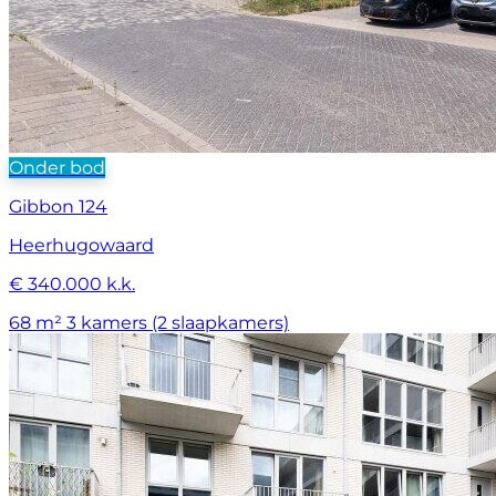
Onder bod
Gibbon 124
Heerhugowaard
€ 340.000 k.k.
68 m²
3 kamers (2 slaapkamers)