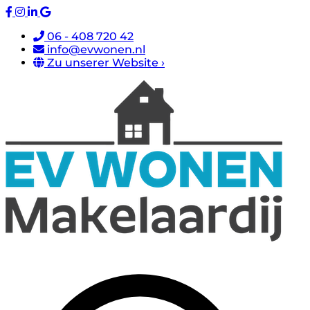
06 - 408 720 42
info@evwonen.nl
Zu unserer Website ›