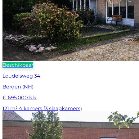
Beschikbaar
Loudelsweg 34
Bergen (NH)
€ 695.000 k.k.
121 m²
4 kamers (3 slaapkamers)