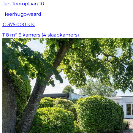
Jan Tooroplaan 10
Heerhugowaard
€ 375.000 k.k.
118 m²
6 kamers (4 slaapkamers)