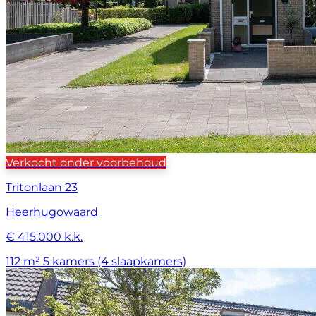
Verkocht onder voorbehoud
Tritonlaan 23
Heerhugowaard
€ 415.000 k.k.
112 m²
5 kamers (4 slaapkamers)