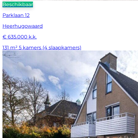
Beschikbaar
Parklaan 12
Heerhugowaard
€ 635.000 k.k.
131 m²
5 kamers (4 slaapkamers)