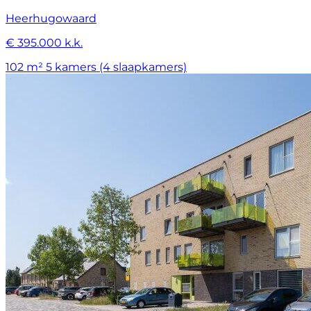
Heerhugowaard
€ 395.000 k.k.
102 m²
5 kamers (4 slaapkamers)