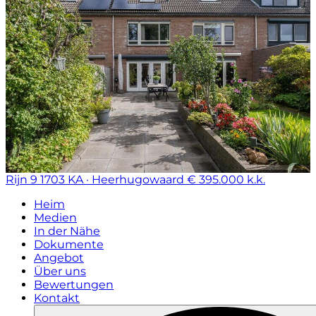
Rijn 9
1703 KA · Heerhugowaard
€ 395.000 k.k.
Heim
Medien
In der Nähe
Dokumente
Angebot
Über uns
Bewertungen
Kontakt