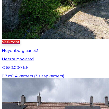
Verkocht
Nuyenburglaan 32
Heerhugowaard
€ 550.000 k.k.
117 m²
4 kamers (3 slaapkamers)