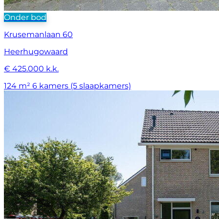
Onder bod
Krusemanlaan 60
Heerhugowaard
€ 425.000 k.k.
124 m²
6 kamers (5 slaapkamers)