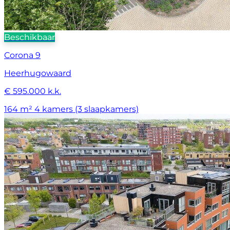
Beschikbaar
Corona 9
Heerhugowaard
€ 595.000 k.k.
164 m²
4 kamers (3 slaapkamers)