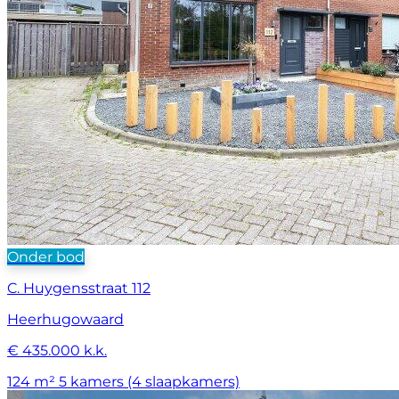
Onder bod
C. Huygensstraat 112
Heerhugowaard
€ 435.000 k.k.
124 m²
5 kamers (4 slaapkamers)