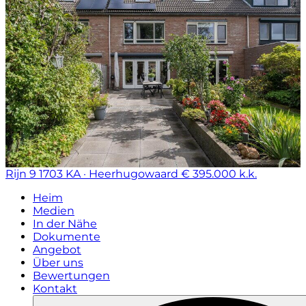
Rijn 9
1703 KA · Heerhugowaard
€ 395.000 k.k.
Heim
Medien
In der Nähe
Dokumente
Angebot
Über uns
Bewertungen
Kontakt