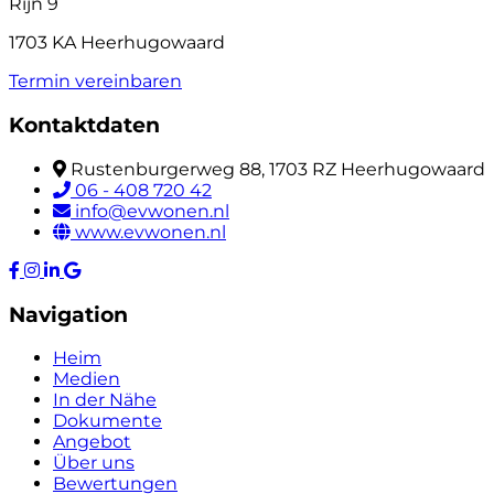
Rijn 9
1703 KA Heerhugowaard
Termin vereinbaren
Kontaktdaten
Rustenburgerweg 88, 1703 RZ Heerhugowaard
06 - 408 720 42
info@evwonen.nl
www.evwonen.nl
Navigation
Heim
Medien
In der Nähe
Dokumente
Angebot
Über uns
Bewertungen