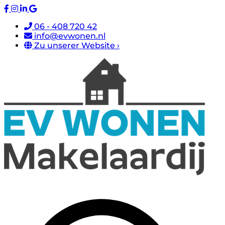
06 - 408 720 42
info@evwonen.nl
Zu unserer Website ›