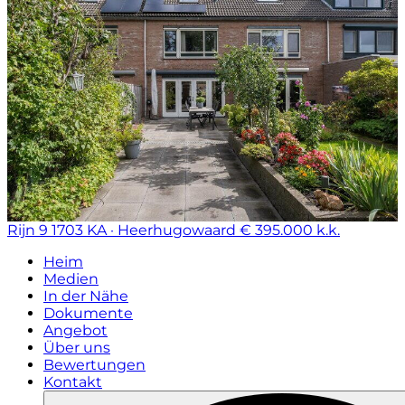
Rijn 9
1703 KA · Heerhugowaard
€ 395.000 k.k.
Heim
Medien
In der Nähe
Dokumente
Angebot
Über uns
Bewertungen
Kontakt