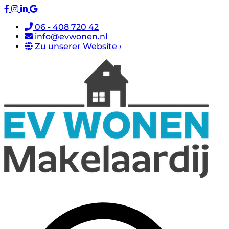
06 - 408 720 42
info@evwonen.nl
Zu unserer Website ›