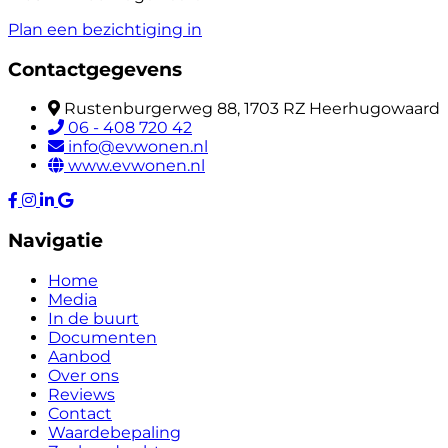
Plan een bezichtiging in
Contactgegevens
Rustenburgerweg 88, 1703 RZ Heerhugowaard
06 - 408 720 42
info@evwonen.nl
www.evwonen.nl
Navigatie
Home
Media
In de buurt
Documenten
Aanbod
Over ons
Reviews
Contact
Waardebepaling