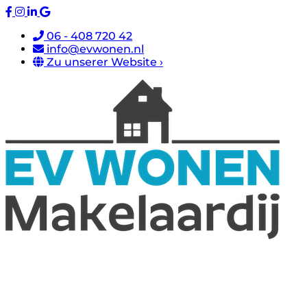
06 - 408 720 42
info@evwonen.nl
Zu unserer Website ›